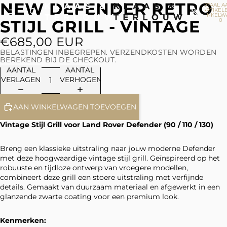
NEW DEFENDER RETRO
TOTAAL A
ARTIKELE
WINKELW
STIJL GRILL - VINTAGE
0
€685,00 EUR
BELASTINGEN INBEGREPEN. VERZENDKOSTEN WORDEN
BEREKEND BIJ DE CHECKOUT.
AANTAL
AANTAL
VERLAGEN
VERHOGEN
AAN WINKELWAGEN TOEVOEGEN
Vintage Stijl Grill voor Land Rover Defender (90 / 110 / 130)
Breng een klassieke uitstraling naar jouw moderne Defender
met deze hoogwaardige vintage stijl grill. Geïnspireerd op het
robuuste en tijdloze ontwerp van vroegere modellen,
combineert deze grill een stoere uitstraling met verfijnde
details. Gemaakt van duurzaam materiaal en afgewerkt in een
glanzende zwarte coating voor een premium look.
Kenmerken: