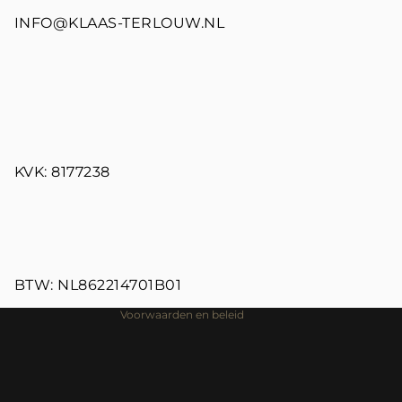
INFO@KLAAS-TERLOUW.NL
Terugbetalingsbeleid
KVK: 8177238
Privacybeleid
Algemene voorwaarden
Verzendbeleid
Contactgegevens
Wettelijke kennisgeving
BTW: NL862214701B01
Voorwaarden en beleid