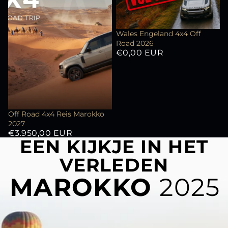
Wales Engeland 4x4 Off
Road 2026
€0,00 EUR
Off Road 4x4 Reis Marokko
2027
€3.950,00 EUR
EEN KIJKJE IN HET
VERLEDEN
MAROKKO
2025