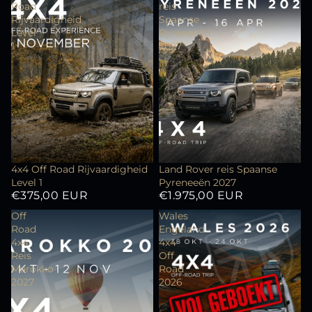
Road
reis
Rijvaardigheid
Spaanse
Level
Pyreneeën
1
2027
4x4 Off Road Rijvaardigheid
Land Rover reis Spaanse
Level 1
Pyreneeën 2027
€375,00 EUR
€1.975,00 EUR
Off
Wales
Road
Engeland
4x4
4x4
Reis
Off
Marokko
Road
2027
2026