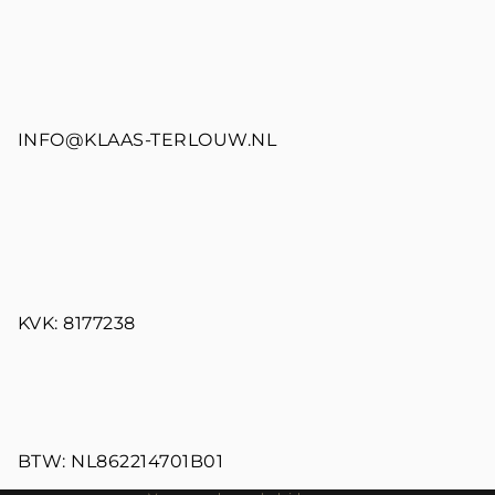
INFO@KLAAS-TERLOUW.NL
Terugbetalingsbeleid
KVK: 8177238
Privacybeleid
Algemene voorwaarden
Verzendbeleid
Contactgegevens
Wettelijke kennisgeving
BTW: NL862214701B01